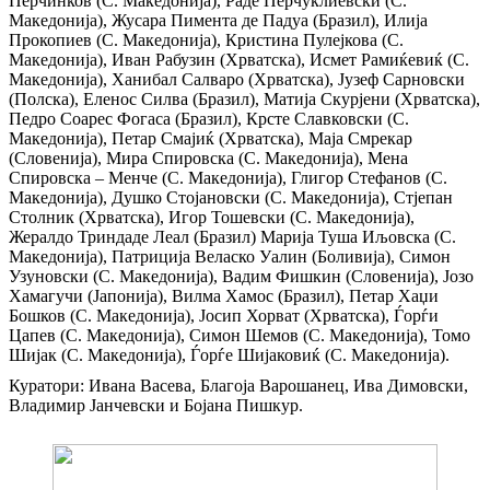
Перчинков (С. Македонија), Раде Перчуклиевски (С.
Македонија), Жусара Пимента де Падуа (Бразил), Илија
Прокопиев (С. Македонија), Кристина Пулејкова (С.
Македонија), Иван Рабузин (Хрватска), Исмет Рамиќевиќ (С.
Македонија), Ханибал Салваро (Хрватска), Јузеф Сарновски
(Полска), Еленос Силва (Бразил), Матија Скурјени (Хрватска),
Педро Соарес Фогаса (Бразил), Крсте Славковски (С.
Македонија), Петар Смајиќ (Хрватска), Маја Смрекар
(Словенија), Мира Спировска (С. Македонија), Мена
Спировска – Менче (С. Македонија), Глигор Стефанов (С.
Македонија), Душко Стојановски (С. Македонија), Стјепан
Столник (Хрватска), Игор Тошевски (С. Македонија),
Жералдо Триндаде Леал (Бразил) Марија Туша Иљовска (С.
Македонија), Патриција Веласко Уалин (Боливија), Симон
Узуновски (С. Македонија), Вадим Фишкин (Словенија), Јозо
Хамагучи (Јапонија), Вилма Хамос (Бразил), Петар Хаџи
Бошков (С. Македонија), Јосип Хорват (Хрватска), Ѓорѓи
Цапев (С. Македонија), Симон Шемов (С. Македонија), Томо
Шијак (С. Македонија), Ѓорѓе Шијаковиќ (С. Македонија).
Куратори: Ивана Васева, Благоја Варошанец, Ива Димовски,
Владимир Јанчевски и Бојана Пишкур.