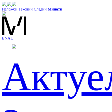
Изложби
Тековни
Следни
Минати
EN
AL
Актуе