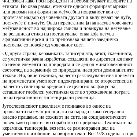
Филозофи како Роси Браидоти ги реобмислуваат изворите на
етиката. Во оваа рамка, етичките односи формираат мрежи
или ризоми или форми на меѓусебна поврзаност кои се
протегаат надвор од човечката другост и вклучуваат не-луѓе,
пост-луѓе и ин-луѓе. Оваа перспектива ја нагласува човечката
меѓузависност во најширока смисла и повикува на негување
на релациска етика на постанување, онаа која негува
афирмативни врски и го препознава нашето заедничко
постоење со повеќе од човечкиот свет.
Од друга страна, керамиката, таписеријата, везот, ткаенината,
се уметничка рачна изработка, создадени во директен контакт
со некои елементи од природата и се дел од минатoвековниот
светоглед на хармонија со природата, наспроти доминантните
текови. Но, овие техники, најчесто разгледувани низ призмата
на применетата уметност, индоктринирани со второстепена и
најчесто утилитарна вредност се целосно во фокус на
сегашниот глобален уметнички свет во трескавична потрага
по алтернативни егзистенцијални решенија.
Југословенскиот идеализам е поинаков во однос на
прашањето на еманципацијата на народот како генерално
класно прашање, на соживот на сите, на социјалистичкиот
човек како градител во соработка со природата. Техниките на
керамика, таписерија, вез итн. се рамноправен дел на
уметничкото изобилие на овој контекст. Во 1978 година за прв