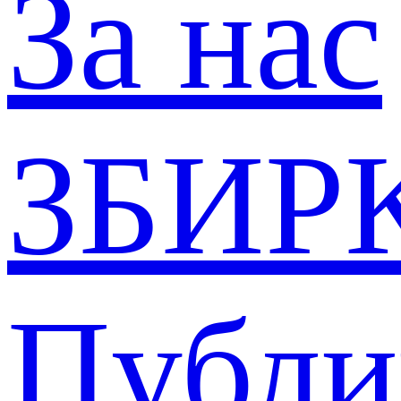
За нас
ЗБИР
Публи