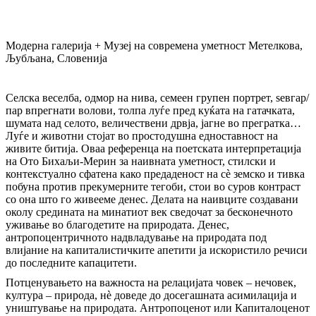
Mодерна галерија + Музеј на современа уметност Метелкова,
Љубљана, Словенија
Селска веселба, одмор на нива, семеен групен портрет, ѕевгар/
пар впрегнати волови, толпа луѓе пред куќата на гатачката,
шумата над селото, величествени дрвја, јагне во прегратка…
Луѓе и животни стојат во простодушна едноставност на
живите битија. Оваа референца на поетската интерпретација
на Ото Бихаљи-Мерин за наивната уметност, стилски и
контекстуално сфатена како предаденост на сè земско и тивка
побуна против прекумерните тегоби, стои во суров контраст
со она што го живееме денес. Делата на наивците создавани
околу средината на минатиот век сведочат за бесконечното
уживање во благодетите на природата. Денес,
антропоцентричното надвладување на природата под
влијание на капиталистичките апетити ја искористило речиси
до последните капацитети.
Потценувањето на важноста на релацијата човек – нечовек,
култура – природа, нѐ доведе до досегашната асимилација и
уништување на природата. Антропоценот или Капиталоценот