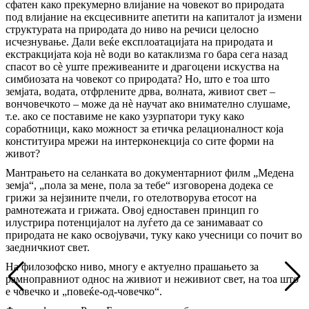
сфатен како прекумерно влијание на човекот во природата
под влијание на ексцесивните апетити на капиталот ја измени
структурата на природата до ниво на речиси целосно
исчезнување. Дали веќе експлоатацијата на природата и
екстракцијата која нѐ води во катаклизма го бара сега назад
спасот во сѐ уште преживеаните и драгоцени искуства на
симбиозата на човекот со природата? Но, што е тоа што
земјата, водата, отфрлените дрва, волната, живиот свет –
вончовечкото – може да нѐ научат ако внимателно слушаме,
т.е. ако се поставиме не како узурпатори туку како
соработници, како можност за етичка релационалност која
конституира мрежи на интерконекција со сите форми на
живот?
Мантрањето на селанката во документарниот филм „Медена
земја“, „пола за мене, пола за тебе“ изговорена додека се
грижи за нејзините пчели, го отелотворува етосот на
рамнотежата и грижата. Овој едноставен принцип го
илустрира потенцијалот на луѓето да се занимаваат со
природата не како освојувачи, туку како учесници со почит во
заедничкиот свет.
На филозофско ниво, многу е актуелно прашањето за
рамноправниот однос на живиот и неживиот свет, на тоа што
е човечко и „повеќе-од-човечко“.