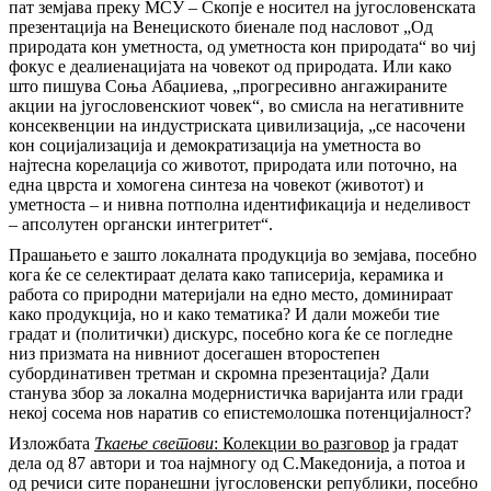
пат земјава преку МСУ – Скопје е носител на југословенската
презентација на Венециското биенале под насловот „Од
природата кон уметноста, од уметноста кон природата“ во чиј
фокус е деалиенацијата на човекот од природата. Или како
што пишува Соња Абаџиева, „прогресивно ангажираните
акции на југословенскиот човек“, во смисла на негативните
консеквенции на индустриската цивилизација, „се насочени
кон социјализација и демократизација на уметноста во
најтесна корелација со животот, природата или поточно, на
една цврста и хомогена синтеза на човекот (животот) и
уметноста – и нивна потполна идентификација и неделивост
– апсолутен органски интегритет“.
Прашањето е зашто локалната продукција во земјава, посебно
кога ќе се селектираат делата како таписерија, керамика и
работа со природни материјали на едно место, доминираат
како продукција, но и како тематика? И дали можеби тие
градат и (политички) дискурс, посебно кога ќе се погледне
низ призмата на нивниот досегашен второстепен
субординативен третман и скромна презентација? Дали
станува збор за локална модернистичка варијанта или гради
некој сосема нов наратив со епистемолошка потенцијалност?
Изложбата
Ткаење светови
: Колекции во разговор
ја градат
дела од 87 автори и тоа најмногу од С.Македонија, а потоа и
од речиси сите поранешни југословенски републики, посебно