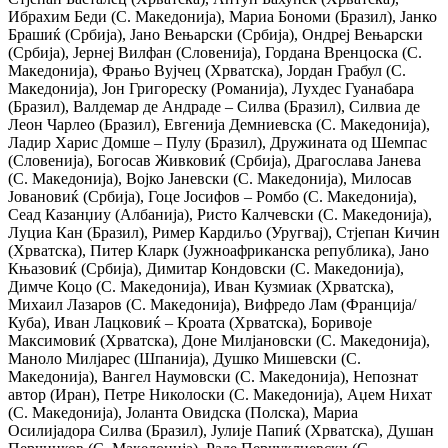
Ибрахим Беди (С. Македонија), Мариа Бономи (Бразил), Јанко
Брашиќ (Србија), Јано Вењарски (Србија), Oндреј Вењарски
(Србија), Јернеј Вилфан (Словенија), Гордана Вренцоска (С.
Македонија), Фрањо Вујчец (Хрватска), Јордан Грабул (С.
Македонија), Јон Григореску (Романија), Лухдес Гуанабара
(Бразил), Валдемар де Андраде – Силва (Бразил), Силвиа де
Леон Чарлео (Бразил), Евгенија Демниевска (С. Македонија),
Ладир Харис Домше – Пулу (Бразил), Дружината од Шемпас
(Словенија), Богосав Живковиќ (Србија), Драгослава Јанева
(С. Македонија), Војко Јаневски (С. Македонија), Милосав
Јовановиќ (Србија), Гоце Јосифов – Ромбо (С. Македонија),
Сеад Казанџиу (Албанија), Ристо Калчевски (С. Македонија),
Луциа Кан (Бразил), Ример Кардиљо (Уругвај), Стјепан Кичин
(Хрватска), Питер Кларк (Јужноафриканска република), Јано
Књазовиќ (Србија), Димитар Кондовски (С. Македонија),
Димче Коцо (С. Македонија), Иван Кузмиак (Хрватска),
Михаил Лазаров (С. Македонија), Вифредо Лам (Франција/
Куба), Иван Лацковиќ – Кроата (Хрватска), Боривоје
Максимовиќ (Хрватска), Доне Милјановски (С. Македонија),
Маноло Милјарес (Шпанија), Душко Мишевски (С.
Македонија), Вангел Наумовски (С. Македонија), Непознат
автор (Иран), Петре Николоски (С. Македонија), Аџем Нихат
(С. Македонија), Јоланта Овидска (Полска), Мариа
Осилијадора Силва (Бразил), Јулије Папиќ (Хрватска), Душан