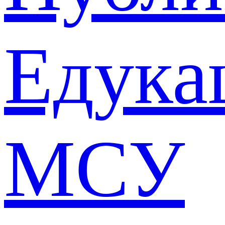
Едука
МСУ