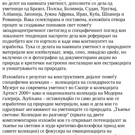
во делот на наивната уметност, дополнети со дела од
уметници од Бразил, Полска, Боливија, Судан, Уругвај,
Албанија, Јапонија, Јужна Африка, Иран, Куба, Шпанија и
Романија. Вака селектирана и поставена, изложбата отвора
процеп за создавање поинаков свет помеѓу
западноцентричниот светоглед и специфичниот поглед кон
локалните тенденции наспроти дела кои реферираат на
поднебјето кое ги изртило и каде има континуитет на
изработка. Тука се делата на наивната уметност и природните
материјали кои изобилуваат, земја, сено, ливадско цвеќе, но
вклучени се и фотографии од документирани акции во
природа и критички настроени инсталации кон екстракцијата
и уништувањето на природата.
Изложбата е резултат на конструктивен дијалог помеѓу
специфични колекции –
колекцијата на солидарноста на
Музејот на современа уметност во Скопје и колекцијата
Артист 2000+ како и националната колекција на Модерна
галерија, Љубљана – истакнувајќи ги само делата кои се
изработени од природни материјали, како и дела кои го
одразуваат ангажманот на уметниците со природата. „Ткаење
светови: Колекции во разговор“ (првата од двете
комплементарни изложби кои го откриваат потенцијалот за
ткаење на светови и нуди критичко-филозофски приод кон
самите колекции) се фокусира на еманципацијата на