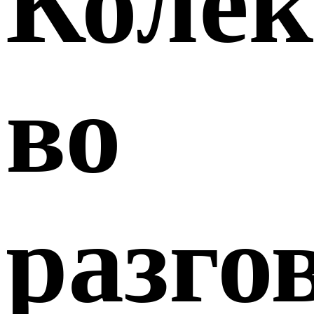
Коле
во
разго