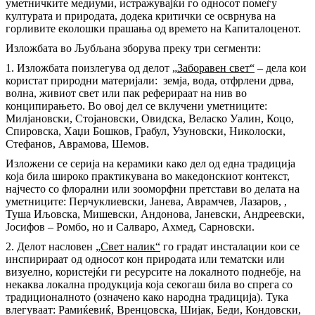
уметничките медиуми, истражувајќи го односот помеѓу
културата и природата, додека критички се осврнува на
горливите еколошки прашања од времето на Капиталоценот.
Изложбата во Љубљана зборува преку три сегменти:
1. Изложбата поизлегува од делот „
Заборавен свет“
– дела кои
користат природни материјали:
земја, вода, отфрлени дрва,
волна, живиот свет или пак реферираат на нив во
конципирањето. Во овој дел се вклучени уметниците:
Милјановски, Стојановски, Овидска, Веласко Уалин, Коцо,
Спировска, Хаџи Бошков, Грабул, Узуновски, Николоски,
Стефанов, Аврамова, Шемов.
Изложени се серија на керамики како дел од една традиција
која била широко практикувана во македонскиот контекст,
најчесто со флорални или зооморфни претстави во делата на
уметниците: Перчуклиевски, Јанева, Аврамчев, Лазаров, ,
Туша Иљовска, Мишевски, Андонова, Јаневски, Андреевски,
Јосифов – Ромбо, но и Салваро, Ахмед, Сарновски.
2. Делот насловен „
Свет налик“
го градат инсталации кои се
инспирираат од односот кон природата или тематски или
визуелно, користејќи ги ресурсите на локалното поднебје, на
некаква локална продукција која секогаш била во спрега со
традиционалното (означено како народна традиција). Тука
влегуваат: Рамиќевиќ, Вренцовска, Шијак, Беди, Кондовски,