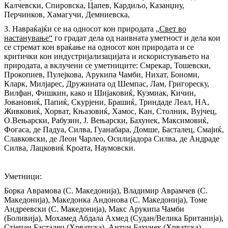
Калчевски, Спировска, Цапев, Кардиљо, Казанџиу,
Перчинков, Хамагучи, Демниевска,
3. Навраќајќи се на односот кон природата „
Свет во
настанување“
го градат дела од наивната уметност и дела кои
се стремат кон враќање на односот кон природата и се
критички кон индустријализацијата и искористувањето на
природата, а вклучени се уметниците: Смрекар, Тошевски,
Прокопиев, Пулејкова, Арукипа Чамби, Нихат, Бономи,
Кларк, Милјарес, Дружината од Шемпас, Лам, Григореску,
Вилфан, Фишкин, како и Шијаковиќ, Кузмиак, Кичин,
Јовановиќ, Папиќ, Скурјени, Брашиќ, Триндаде Леал, НА,
Живковиќ, Хорват, Књазовиќ, Хамос, Кан, Столник, Вујчец,
О.Вењарски, Рабузин, Ј. Вењарски, Бахунек, Максимовиќ,
Фогаса, де Падуа, Силва, Гуанабара, Домше, Басталец, Смајиќ,
Славковски, де Леон Чарлео, Осилијадора Силва, де Андраде
Силва, Лацковиќ Кроата, Наумовски.
Уметници:
Борка Аврамова (С. Македонија), Владимир Аврамчев (С.
Македонија), Македонка Андонова (С. Македонија), Томе
Андреевски (С. Македонија), Макс Арукипа Чамби
(Боливија), Мохамед Абдала Ахмед (Судан/Велика Британија),
Стјепан Басталец (Хрватска), Антун Бахунек (Хрватска),