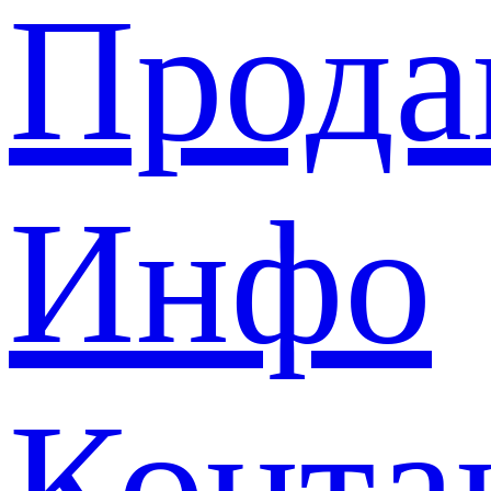
Прода
Инфо
Конта