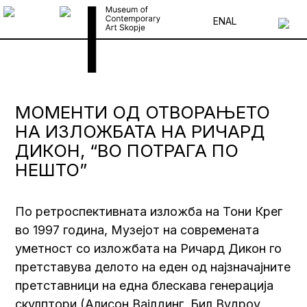
EN
AL
МОМЕНТИ ОД ОТВОРАЊЕТО
НА ИЗЛОЖБАТА НА РИЧАРД
ДИКОН, “ВО ПОТРАГА ПО
НЕШТО”
По ретроспективната изложба на Тони Крег
во 1997 година, Музејот на современата
уметност со изложбата на Ричард Дикон го
претставува делото на еден од најзначајните
претставници на една блескава генерација
скулптори (Алисон Вајлдинг, Бил Вудроу,