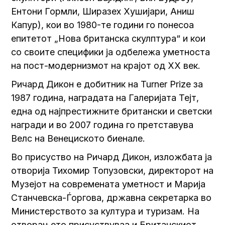
Ентони Гормли, Ширазех Хушијари, Аниш
Капур), кои во 1980-те години го понесоа
епитетот „Нова британска скулптура“ и кои
со своите специфики ја одбележа уметноста
на пост-модернизмот на крајот од ХХ век.
Ричард Дикон е добитник на Turner Prize за
1987 година, наградата на Галеријата Тејт,
една од најпрестижните британски и светски
награди и во 2007 година го претставува
Велс на Венециското биенале.
Во присуство на Ричард Дикон, изложбата ја
отворија Тихомир Топузовски, директорот на
Музејот на современата уметност и Марија
Станчевска-Ѓоргова, државна секретарка во
Министерството за култура и туризам. На
отворањето присуствуваа и Британскиот