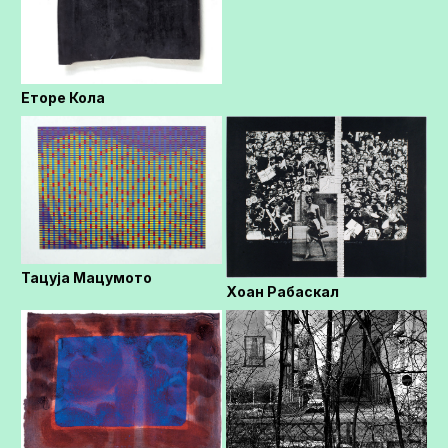
Еторе Кола
Тацуја Мацумото
Хоан Рабаскал