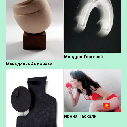
Миодраг Ѓорѓевиќ
Македонка Андонова
Ирена Паскали