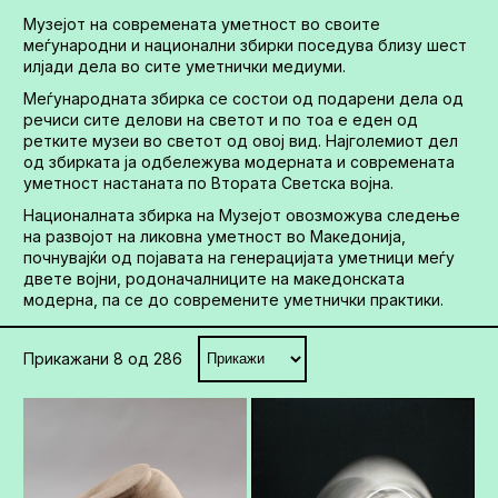
Музејот на современата уметност во своите
меѓународни и национални збирки поседува близу шест
илјади дела во сите уметнички медиуми.
Меѓународната збирка се состои од подарени дела од
речиси сите делови на светот и по тоа е еден од
ретките музеи во светот од овој вид. Најголемиот дел
од збирката ја одбележува модерната и современата
уметност настаната по Втората Светска војна.
Националната збирка на Музејот овозможува следење
на развојот на ликовна уметност во Македонија,
почнувајќи од појавата на генерацијата уметници меѓу
двете војни, родоначалниците на македонската
модерна, па се до современите уметнички практики.
Прикажани
8
од 286