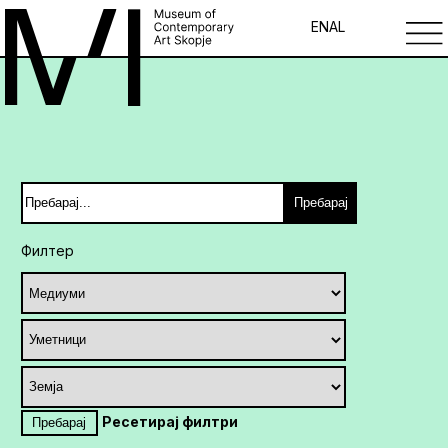
EN
AL
Пребарај
Филтер
Ресетирај филтри
Пребарај