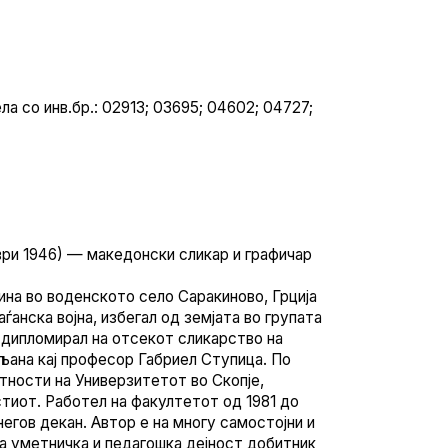
а со инв.бр.: 02913; 03695; 04602; 04727;
ри 1946) — македонски сликар и графичар
ина во воденското село Саракиново, Грција
аѓанска војна, избегал од земјата во групата
а дипломирал на отсекот сликарство на
љана кај професор Габриел Ступица. По
ности на Универзитетот во Скопје,
стиот.
Работел на факултетот од 1981 до
негов декан. Автор е на многу самостојни и
та уметничка и педагошка дејност добитник