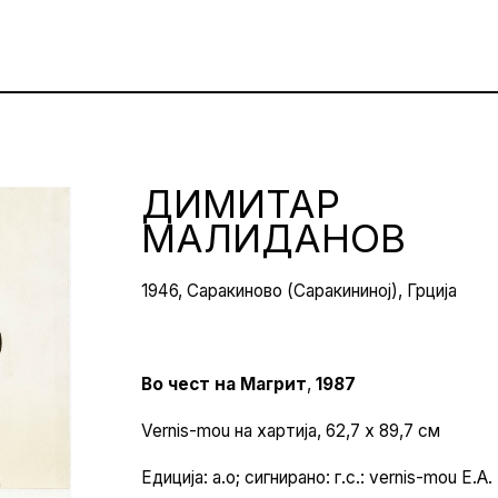
ДИМИТАР
МАЛИДАНОВ
1946, Саракиново (Саракининој), Грција
Во чест на Магрит
,
1987
Vernis-mou на хартија, 62,7 x 89,7 см
Едиција: а.о; сигнирано: г.с.: vernis-mou E.