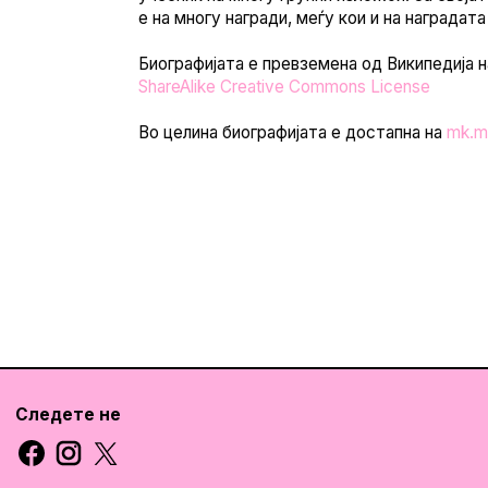
е на многу награди, меѓу кои и на наградата
Биографијата е превземена од Википедија 
ShareAlike Creative Commons License
Во целина биографијата е достапна на
mk.m
Следете не