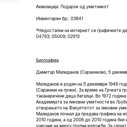
Аквизиција: Подарок од уметникот
Инвентарен бр.: 03841
*Недостапни на интернет се графичките дел
04793; 05009; 02913
Биографија
Димитар Малиданов (Саракиново, 5 декемв
Малиданов е роден на 5 декември 1946 год
(Саракини на грчки). За време на Грчката гр
таканаречени деца бегалци. Во 1972 годин
Академијата за ликовни уметности во Љуб
отворањето на Факултетот за ликовни умет
Малиданов почнал да предава графика на и
2010 година, а од 2006 до 2010 година бил 
учесник на многу групни изложби. За своја