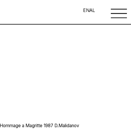
EN
AL
A. Hommage a Magritte 1987 D.Malidanov