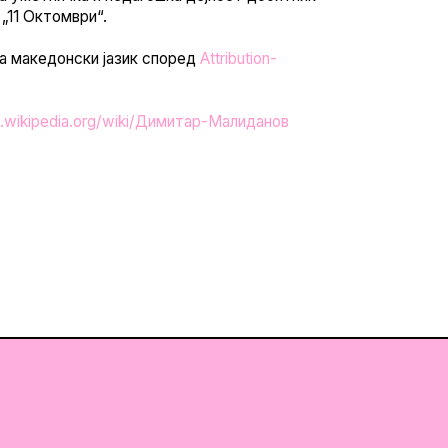
 „11 Октомври“.
на македонски јазик според
Attribution-
.wikipedia.org/wiki/Димитар-Малиданов