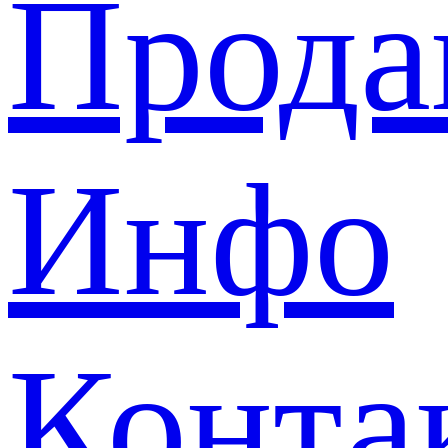
Прода
Инфо
Конта