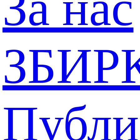
За нас
ЗБИР
Публи