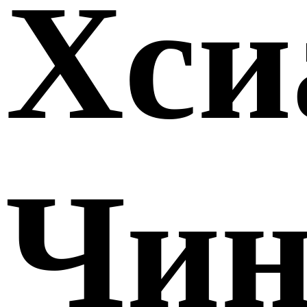
Хси
Чи