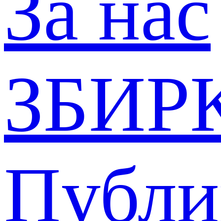
За нас
ЗБИР
Публи