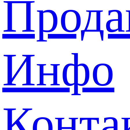
Прода
Инфо
Конта