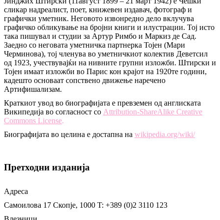
Јинджих Штирски (11август 1899 – 21 март 1942) е Чешки
сликар надреалист, поет, книжевен издавач, фотограф и
графички уметник. Неговото извонредно дело вклучува
графичко обликување на бројни книги и илустрации. Тој исто
така пишувал и студии за Артур Римбо и Маркиз де Сад.
Заедно со неговата уметничка партнерка Тојен (Мари
Черминова), тој членува во уметничкиот колектив Деветсил
од 1923, учествувајќи на нивните групни изложби. Штирски и
Тојен имаат изложби во Парис кон крајот на 1920те години,
кадешто основаат сопствено движење наречено
Артифишализам.
Краткиот увод во биографијата е превземен од англиската
Википедија во согласност со
Attribution-ShareAlike Creative
Commons License
.
Биографијата во целина е достапна на
wikipedia.org/wiki/
Претходни изданија
Адреса
Самоилова 17
Скопје, 1000
T: +389 (0)2 3110 123
Влезници