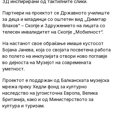
3Д инспирирани од тактилните слики.
Партнери на проектот се Државното училиште
за деца и младинци со оштетен вид „Димитар
Влахов“ – Скопје и Здружението на лицата со
телесен инвалидитет на Скопје „Мобилност“.
На настанот свое обраќање имаше кустосот
Бојана Јанева, која со својата посветена работа
во полето на инклузијата отвори ново поглавје
во дејноста на Музејот на современата
уметност.
Проектот е поддржан од Балканската музејска
мрежа преку Хедли фонд за културно
наследство на југоисточна Европа, Велика
Британија, како и од Министерството за
култура и туризам.