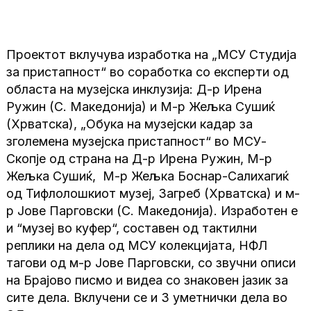
Проектот вклучува изработка на „МСУ Студија
за пристапност“ во соработка со експерти од
областа на музејска инклузија: Д-р Ирена
Ружин (С. Македонија) и М-р Жељка Сушиќ
(Хрватска), „Обука на музејски кадар за
зголемена музејска пристапност“ во МСУ-
Скопје од страна на Д-р Ирена Ружин, М-р
Жељка Сушиќ, М-р Жељка Боснар-Салихагиќ
од Тифлолошкиот музеј, Загреб (Хрватска) и м-
р Јове Парговски (С. Македонија). Изработен е
и “музеј во куфер“, составен од тактилни
реплики на дела од МСУ колекцијата, НФЛ
тагови од м-р Јове Парговски, со звучни описи
на Брајово писмо и видеа со знаковен јазик за
сите дела. Вклучени се и 3 уметнички дела во