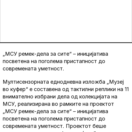
„МСУ ремек-дела за сите“ – иницијатива
посветена на поголема пристапност до
современата уметност.
Mултисензорната еднодневна изложба „Музеј
во куфер“ e составена од тактилни реплики на 11
внимателно избрани дела од колекцијата на
МСУ, реализирана во рамките на проектот
„МСУ ремек-дела за сите“ – иницијатива
посветена на поголема пристапност до
современата уметност. Проектот беше