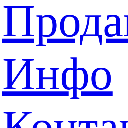
Прода
Инфо
Конта