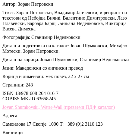
Автор: Зоран Петровски
Текст: Зоран Петровски, Владимир Јанчевски, и репринт на
текстови од Небојша Вилиќ, Валентино Димитровски, Лазо
Плавевски, Барбара Барш, Љиљана Неделковска, Викторија
Васева Димеска
Фотографија: Станимир Неделковски
Дизајн и подготовка на каталог: Јован Шумковски, Михајло
Мотески, Зоран Петровски,
Дизајн на корица: Јован Шумковски, Станимир Неделковски
Јазик: Македонски со англиски превод
Корица и димензии: мек повез, 22 х 27 см
Страници: 248
ISBN-13/978-608-264-016-7
COBISS.MK-ID 63658245
Jovan Shumkovski, Water-Wall (превземи ПДФ каталог)
Адреса
Самоилова 17
Скопје, 1000
T: +389 (0)2 3110 123
Влезници