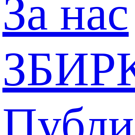
За нас
ЗБИР
Публи