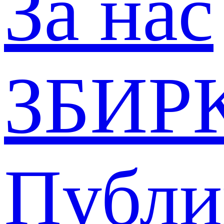
За нас
ЗБИР
Публи