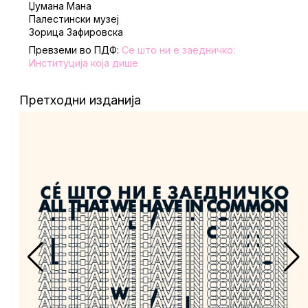
Џумана Мана
Палестински музеj
Зорица Зафировска
Превземи во ПДФ:
Се што ни е заедничко:
Институција која дише
Претходни изданија