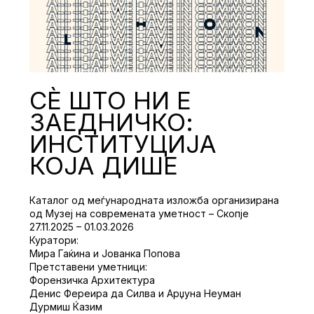
СЀ ШТО НИ Е
ЗАЕДНИЧКО:
ИНСТИТУЦИЈА
КОЈА ДИШЕ
Каталог од меѓународната изложба организирана
од Музеј на современата уметност – Скопје
27.11.2025 – 01.03.2026
Куратори:
Мира Гаќина и Јованка Попова
Претставени уметници:
Форензичка Архитектура
Денис Фереира да Силва и Арџуна Неуман
Дурмиш Ќазим