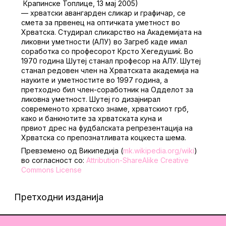
Крапинске Топлице, 13 мај 2005
)
— хрватски авангарден сликар и графичар, се
смета за првенец на оптичката уметност во
Хрватска.
Студирал сликарство на Академијата на
ликовни уметности (АЛУ) во Загреб каде имал
соработка со професорот Крсто Хегедушиќ. Во
1970 година Шутеј станал професор на АЛУ. Шутеј
станал редовен член на Хрватската академија на
науките и уметностите во 1997 година, а
претходно бил член-соработник на Одделот за
ликовна уметност.
Шутеј го дизајнирал
современото хрватско знаме, хрватскиот грб,
како и банкнотите за хрватската куна и
првиот дрес на фудбалската репрезентација на
Хрватска со препознатливата коцкеста шема.
Превземено од Википедија (
mk.wikipedia.org/wiki
)
во согласност со:
Attribution-ShareAlike Creative
Commons License
Претходни изданија