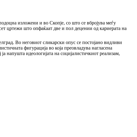
подоцна изложени и во Скопје, со што се вбројува меѓу
есет цртежи што опфаќаат две и пол децении од кариерата на
елград. Во неговиот сликарски опус се постојано видливи
листичната фигурација во која преовладува нагласена
ј ја напушта идеологијата на социјалистичкиот реализам,