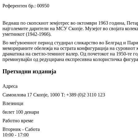
Референтен бр.: 00950
Веднаш по скопскиот земјотрес во октомври 1963 година, Петар
најголемите дарители на МСУ Скопје. Музејот во својата колекц
уметникот (1942-1966).
Во меѓувоениот период студирал сликарство во Белград и Париз
меморираните обележја на острата конфигурација на суровиот к
драматика на светло-темниот валер. Од почетокот на 1950-те г
преминувајќи од редуцирана експресивна колористичка фигурац
Претходни изданија
Адреса
Самоилова 17
Скопје, 1000
T: +389 (0)2 3110 123
Влезници
билет 100 денари
Работно време
Вторник - Сабота
10:00 - 17:00