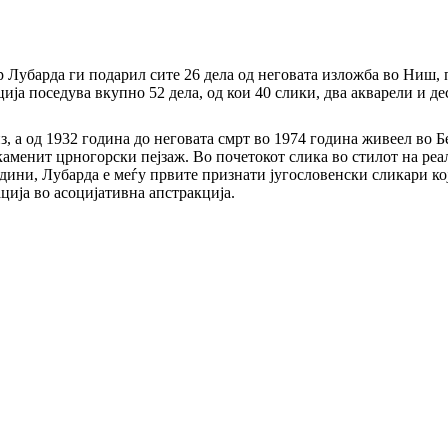
 Лубарда ги подарил сите 26 дела од неговата изложба во Ниш, 
ија поседува вкупно 52 дела, од кои 40 слики, два акварели и д
, а од 1932 година до неговата смрт во 1974 година живеел во Б
аменит црногорски пејзаж. Во почетокот слика во стилот на реа
одини, Лубарда е меѓу првите признати југословенски сликари ко
ија во асоцијативна апстракција.