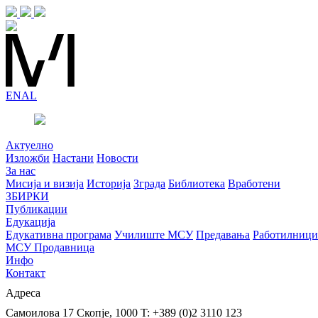
EN
AL
Актуелно
Изложби
Настани
Новости
За нас
Мисија и визија
Историја
Зграда
Библиотека
Вработени
ЗБИРКИ
Публикации
Едукација
Едукативна програма
Училиште МСУ
Предавања
Работилници
МСУ Продавница
Инфо
Контакт
Адреса
Самоилова 17
Скопје, 1000
T: +389 (0)2 3110 123