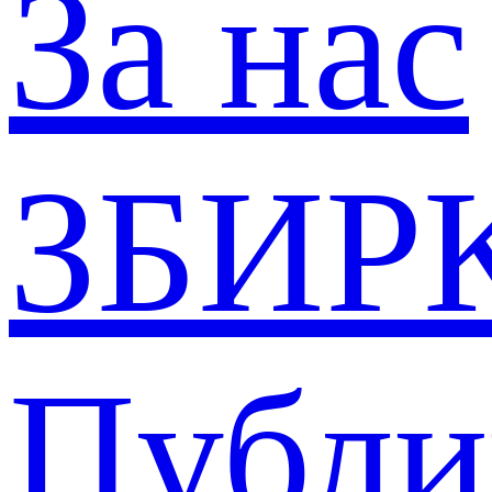
За нас
ЗБИР
Публи