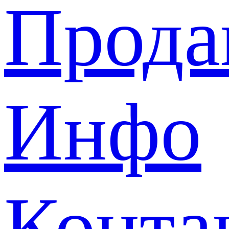
Прода
Инфо
Конта