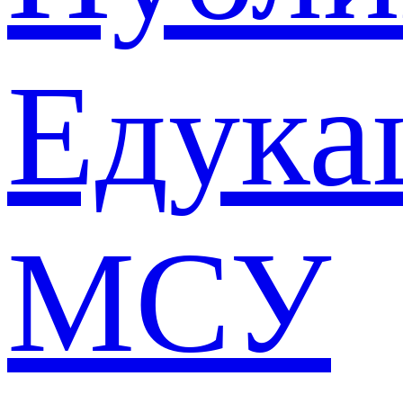
Едука
МСУ