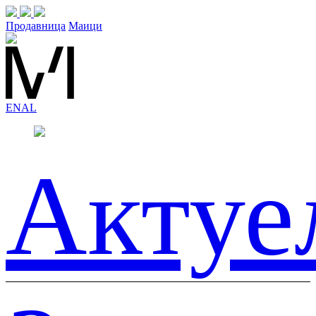
Продавница
Маици
EN
AL
Актуе